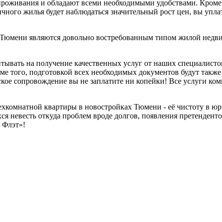
оживания и обладают всеми необходимыми удобствами. Кроме то
чного жилья будет наблюдаться значительный рост цен, вы упла
х Тюмени являются довольно востребованным типом жилой недв
тывать на получение качественных услуг от наших специалисто
ме того, подготовкой всех необходимых документов будут также
кое сопровождение вы не заплатите ни копейки! Все услуги ком
ехкомнатной квартиры в новостройках Тюмени - её чистоту в ю
я невесть откуда проблем вроде долгов, появления претенденто
 Флэт»!