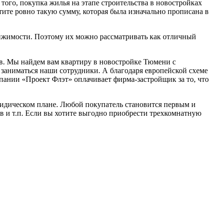
го, покупка жилья на этапе строительства в новостройках
тите ровно такую сумму, которая была изначально прописана в
ижимости. Поэтому их можно рассматривать как отличный
в. Мы найдем вам квартиру в новостройке Тюмени с
 заниматься наши сотрудники. А благодаря европейской схеме
пании «Проект Флэт» оплачивает фирма-застройщик за то, что
ридическом плане. Любой покупатель становится первым и
в и т.п. Если вы хотите выгодно приобрести трехкомнатную