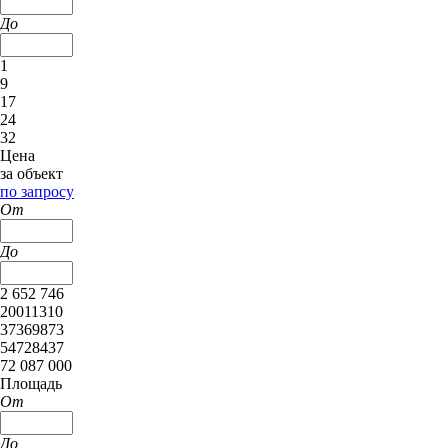
До
1
9
17
24
32
Цена
за объект
по запросу
От
До
2 652 746
20011310
37369873
54728437
72 087 000
Площадь
От
До