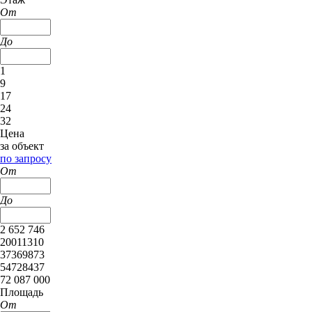
От
До
1
9
17
24
32
Цена
за объект
по запросу
От
До
2 652 746
20011310
37369873
54728437
72 087 000
Площадь
От