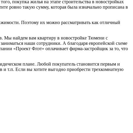
го, покупка жилья на этапе строительства в новостройках
тите ровно такую сумму, которая была изначально прописана в
ижимости. Поэтому их можно рассматривать как отличный
в. Мы найдем вам квартиру в новостройке Тюмени с
 заниматься наши сотрудники. А благодаря европейской схеме
пании «Проект Флэт» оплачивает фирма-застройщик за то, что
ридическом плане. Любой покупатель становится первым и
в и т.п. Если вы хотите выгодно приобрести трехкомнатную