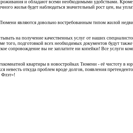
оживания и обладают всеми необходимыми удобствами. Кроме то
чного жилья будет наблюдаться значительный рост цен, вы упла
х Тюмени являются довольно востребованным типом жилой недв
тывать на получение качественных услуг от наших специалисто
ме того, подготовкой всех необходимых документов будут также
кое сопровождение вы не заплатите ни копейки! Все услуги ком
ехкомнатной квартиры в новостройках Тюмени - её чистоту в ю
я невесть откуда проблем вроде долгов, появления претенденто
 Флэт»!