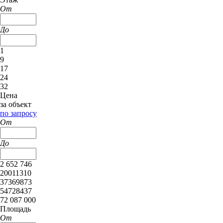
От
До
1
9
17
24
32
Цена
за объект
по запросу
От
До
2 652 746
20011310
37369873
54728437
72 087 000
Площадь
От