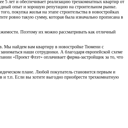
е 5 лет и обеспечивает реализацию трехкомнатных квартир от
идный опыт и хорошую репутацию на строительном рынке.
го, покупка жилья на этапе строительства в новостройках
тите ровно такую сумму, которая была изначально прописана в
ижимости. Поэтому их можно рассматривать как отличный
в. Мы найдем вам квартиру в новостройке Тюмени с
 заниматься наши сотрудники. А благодаря европейской схеме
пании «Проект Флэт» оплачивает фирма-застройщик за то, что
ридическом плане. Любой покупатель становится первым и
в и т.п. Если вы хотите выгодно приобрести трехкомнатную