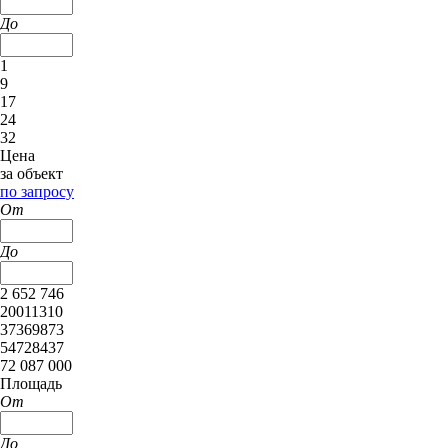
До
1
9
17
24
32
Цена
за объект
по запросу
От
До
2 652 746
20011310
37369873
54728437
72 087 000
Площадь
От
До