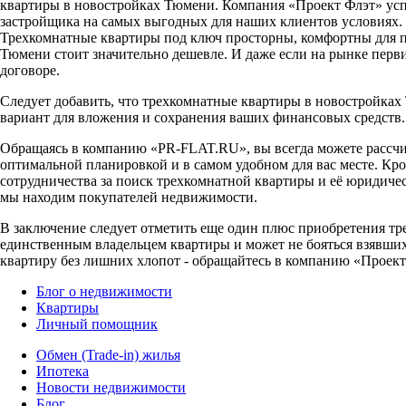
квартиры в новостройках Тюмени. Компания «Проект Флэт» успе
застройщика на самых выгодных для наших клиентов условиях.
Трехкомнатные квартиры под ключ просторны, комфортны для пр
Тюмени стоит значительно дешевле. И даже если на рынке перви
договоре.
Следует добавить, что трехкомнатные квартиры в новостройка
вариант для вложения и сохранения ваших финансовых средств.
Обращаясь в компанию «PR-FLAT.RU», вы всегда можете рассчи
оптимальной планировкой и в самом удобном для вас месте. Кро
сотрудничества за поиск трехкомнатной квартиры и её юридичес
мы находим покупателей недвижимости.
В заключение следует отметить еще один плюс приобретения тр
единственным владельцем квартиры и может не бояться взявшихс
квартиру без лишних хлопот - обращайтесь в компанию «Проект
Блог о недвижимости
Квартиры
Личный помощник
Обмен (Trade-in) жилья
Ипотека
Новости недвижимости
Блог