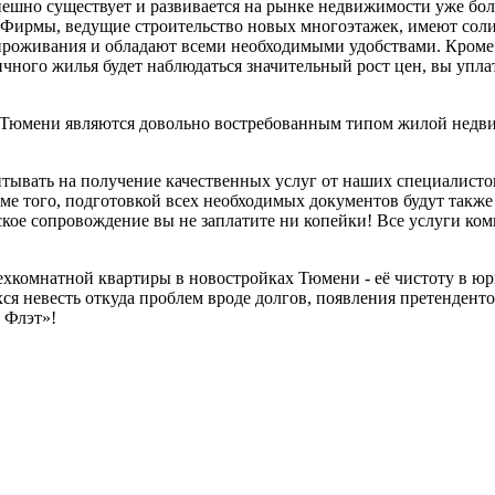
шно существует и развивается на рынке недвижимости уже боле
 Фирмы, ведущие строительство новых многоэтажек, имеют сол
оживания и обладают всеми необходимыми удобствами. Кроме то
чного жилья будет наблюдаться значительный рост цен, вы упла
х Тюмени являются довольно востребованным типом жилой недв
тывать на получение качественных услуг от наших специалисто
ме того, подготовкой всех необходимых документов будут также
кое сопровождение вы не заплатите ни копейки! Все услуги ком
ехкомнатной квартиры в новостройках Тюмени - её чистоту в ю
я невесть откуда проблем вроде долгов, появления претенденто
 Флэт»!