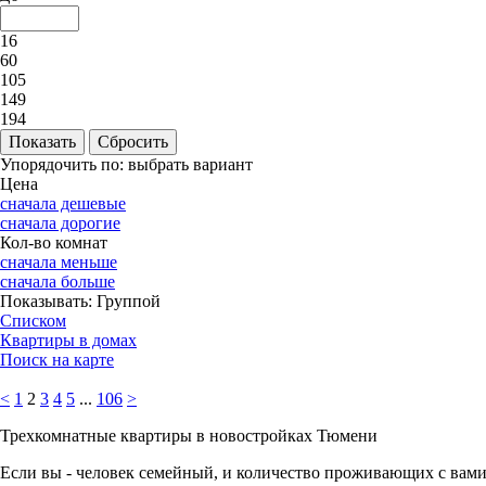
16
60
105
149
194
Упорядочить по:
выбрать вариант
Цена
сначала дешевые
сначала дорогие
Кол-во комнат
сначала меньше
сначала больше
Показывать:
Группой
Списком
Квартиры в домах
Поиск на карте
<
1
2
3
4
5
...
106
>
Трехкомнатные квартиры в новостройках Тюмени
Если вы - человек семейный, и количество проживающих с вами