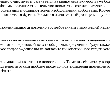
шно существует и развивается на рынке недвижимости уже боле
 Фирмы, ведущие строительство новых многоэтажек, имеют сол
оживания и обладают всеми необходимыми удобствами. Кроме то
чного жилья будет наблюдаться значительный рост цен, вы упла
х Тюмени являются довольно востребованным типом жилой недв
тывать на получение качественных услуг от наших специалисто
ме того, подготовкой всех необходимых документов будут также
кое сопровождение вы не заплатите ни копейки! Все услуги ком
ехкомнатной квартиры в новостройках Тюмени - её чистоту в ю
я невесть откуда проблем вроде долгов, появления претенденто
 Флэт»!