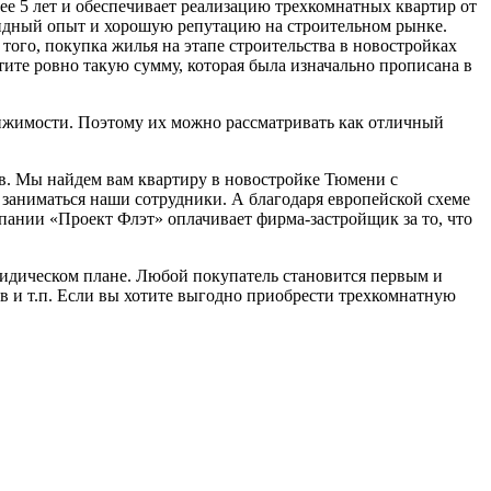
е 5 лет и обеспечивает реализацию трехкомнатных квартир от
идный опыт и хорошую репутацию на строительном рынке.
го, покупка жилья на этапе строительства в новостройках
тите ровно такую сумму, которая была изначально прописана в
ижимости. Поэтому их можно рассматривать как отличный
в. Мы найдем вам квартиру в новостройке Тюмени с
 заниматься наши сотрудники. А благодаря европейской схеме
пании «Проект Флэт» оплачивает фирма-застройщик за то, что
ридическом плане. Любой покупатель становится первым и
в и т.п. Если вы хотите выгодно приобрести трехкомнатную