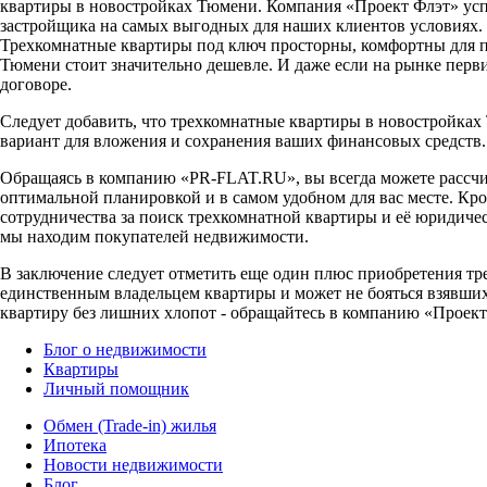
квартиры в новостройках Тюмени. Компания «Проект Флэт» успе
застройщика на самых выгодных для наших клиентов условиях.
Трехкомнатные квартиры под ключ просторны, комфортны для пр
Тюмени стоит значительно дешевле. И даже если на рынке перви
договоре.
Следует добавить, что трехкомнатные квартиры в новостройка
вариант для вложения и сохранения ваших финансовых средств.
Обращаясь в компанию «PR-FLAT.RU», вы всегда можете рассчи
оптимальной планировкой и в самом удобном для вас месте. Кро
сотрудничества за поиск трехкомнатной квартиры и её юридичес
мы находим покупателей недвижимости.
В заключение следует отметить еще один плюс приобретения тр
единственным владельцем квартиры и может не бояться взявшихс
квартиру без лишних хлопот - обращайтесь в компанию «Проект
Блог о недвижимости
Квартиры
Личный помощник
Обмен (Trade-in) жилья
Ипотека
Новости недвижимости
Блог