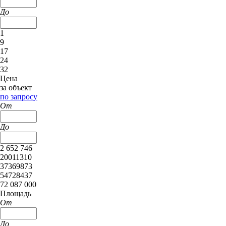
До
1
9
17
24
32
Цена
за объект
по запросу
От
До
2 652 746
20011310
37369873
54728437
72 087 000
Площадь
От
До