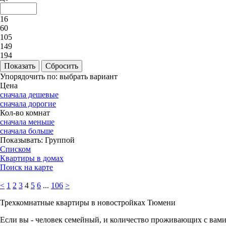
16
60
105
149
194
Упорядочить по:
выбрать вариант
Цена
сначала дешевые
сначала дорогие
Кол-во комнат
сначала меньше
сначала больше
Показывать:
Группой
Списком
Квартиры в домах
Поиск на карте
<
1
2
3
4
5
6
...
106
>
Трехкомнатные квартиры в новостройках Тюмени
Если вы - человек семейный, и количество проживающих с вами