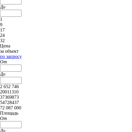
До
1
9
17
24
32
Цена
за объект
по запросу
От
До
2 652 746
20011310
37369873
54728437
72 087 000
Площадь
От
До