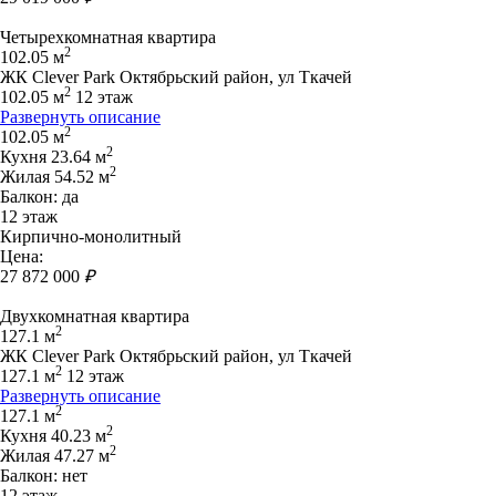
Четырехкомнатная квартира
2
102.05 м
ЖК Clever Park Октябрьский район, ул Ткачей
2
102.05 м
12 этаж
Развернуть описание
2
102.05 м
2
Кухня 23.64 м
2
Жилая 54.52 м
Балкон: да
12 этаж
Кирпично-монолитный
Цена:
27 872 000
₽
Двухкомнатная квартира
2
127.1 м
ЖК Clever Park Октябрьский район, ул Ткачей
2
127.1 м
12 этаж
Развернуть описание
2
127.1 м
2
Кухня 40.23 м
2
Жилая 47.27 м
Балкон: нет
12 этаж