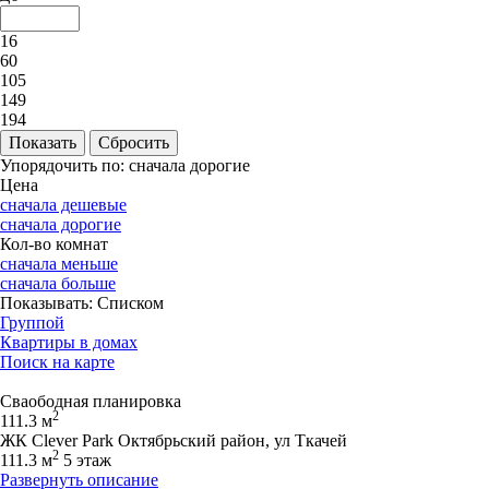
16
60
105
149
194
Упорядочить по:
сначала дорогие
Цена
сначала дешевые
сначала дорогие
Кол-во комнат
сначала меньше
сначала больше
Показывать:
Списком
Группой
Квартиры в домах
Поиск на карте
Сваободная планировка
2
111.3 м
ЖК Clever Park Октябрьский район, ул Ткачей
2
111.3 м
5 этаж
Развернуть описание