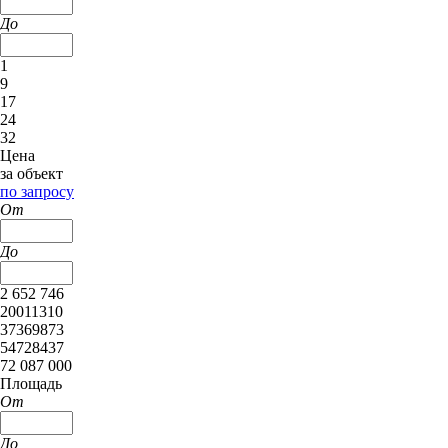
До
1
9
17
24
32
Цена
за объект
по запросу
От
До
2 652 746
20011310
37369873
54728437
72 087 000
Площадь
От
До