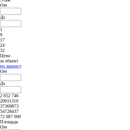
От
До
1
9
17
24
32
Цена
за объект
по запросу
От
До
2 652 746
20011310
37369873
54728437
72 087 000
Площадь
От