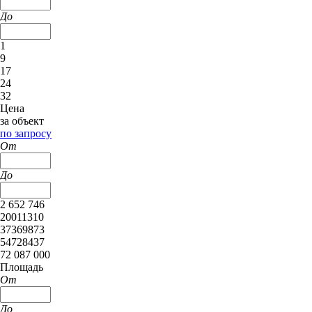
До
1
9
17
24
32
Цена
за объект
по запросу
От
До
2 652 746
20011310
37369873
54728437
72 087 000
Площадь
От
До