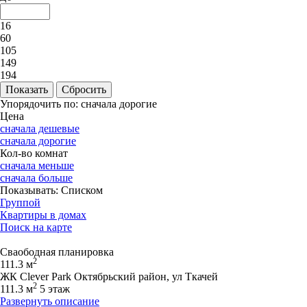
16
60
105
149
194
Упорядочить по:
сначала дорогие
Цена
сначала дешевые
сначала дорогие
Кол-во комнат
сначала меньше
сначала больше
Показывать:
Списком
Группой
Квартиры в домах
Поиск на карте
Сваободная планировка
2
111.3 м
ЖК Clever Park Октябрьский район, ул Ткачей
2
111.3 м
5 этаж
Развернуть описание