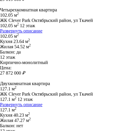
Четырехкомнатная квартира
2
102.05 м
ЖК Clever Park Октябрьский район, ул Ткачей
2
102.05 м
12 этаж
Развернуть описание
2
102.05 м
2
Кухня 23.64 м
2
Жилая 54.52 м
Балкон: да
12 этаж
Кирпично-монолитный
Цена:
27 872 000
₽
Двухкомнатная квартира
2
127.1 м
ЖК Clever Park Октябрьский район, ул Ткачей
2
127.1 м
12 этаж
Развернуть описание
2
127.1 м
2
Кухня 40.23 м
2
Жилая 47.27 м
Балкон: нет
12 этаж