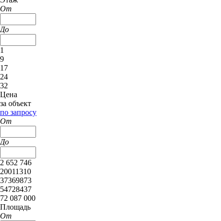
От
До
1
9
17
24
32
Цена
за объект
по запросу
От
До
2 652 746
20011310
37369873
54728437
72 087 000
Площадь
От