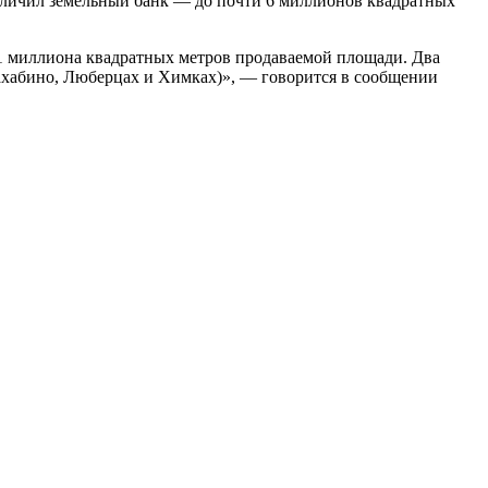
величил земельный банк — до почти 6 миллионов квадратных
1,1 миллиона квадратных метров продаваемой площади. Два
Нахабино, Люберцах и Химках)», — говорится в сообщении