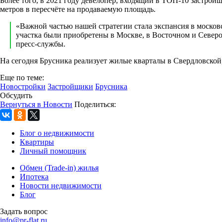
Более того, в 2021 году девелопер, входящий в ТОП-10 застрой
метров в пересчёте на продаваемую площадь.
«Важной частью нашей стратегии стала экспансия в москов
участка были приобретены в Москве, в Восточном и Север
пресс-службы.
На сегодня Брусника реализует жилые кварталы в Свердловско
Еще по теме:
Новостройки
Застройщики
Брусника
Обсудить
Вернуться в Новости
Поделиться:
Блог о недвижимости
Квартиры
Личный помощник
Обмен (Trade-in) жилья
Ипотека
Новости недвижимости
Блог
Задать вопрос
info@pr-flat.ru