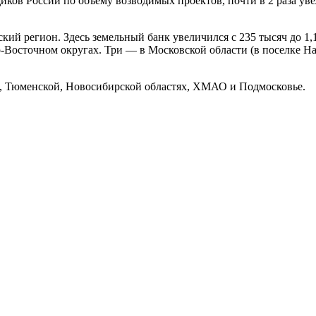
щиков России по объёму возводимых проектов, почти в 2 раза у
ский регион. Здесь земельный банк увеличился с 235 тысяч до 
о-Восточном округах. Три — в Московской области (в поселке 
й, Тюменской, Новосибирской областях, ХМАО и Подмосковье.