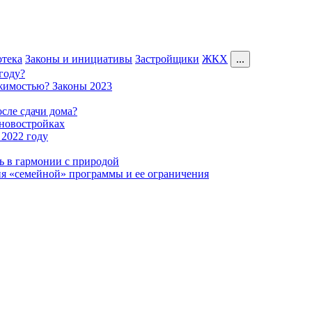
тека
Законы и инициативы
Застройщики
ЖКХ
...
году?
ижимостью? Законы 2023
осле сдачи дома?
новостройках
 2022 году
ь в гармонии с природой
ия «семейной» программы и ее ограничения