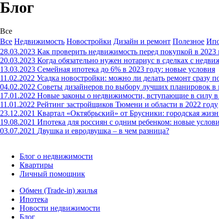
Блог
Все
Все
Недвижимость
Новостройки
Дизайн и ремонт
Полезное
Ипо
28.03.2023
Как проверить недвижимость перед покупкой в 2023 
20.03.2023
Когда обязательно нужен нотариус в сделках с недв
13.03.2023
Семейная ипотека до 6% в 2023 году: новые условия
11.02.2022
Усадка новостройки: можно ли делать ремонт сразу п
04.02.2022
Советы дизайнеров по выбору лучших планировок в 
17.01.2022
Новые законы о недвижимости, вступающие в силу в
11.01.2022
Рейтинг застройщиков Тюмени и области в 2022 году
23.12.2021
Квартал «Октябрьский» от Брусники: городская жизн
19.08.2021
Ипотека для россиян с одним ребенком: новые услов
03.07.2021
Двушка и евродвушка – в чем разница?
Блог о недвижимости
Квартиры
Личный помощник
Обмен (Trade-in) жилья
Ипотека
Новости недвижимости
Блог