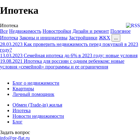
Ипотека
Ипотека
Все
Недвижимость
Новостройки
Дизайн и ремонт
Полезное
Ипотека
Законы и инициативы
Застройщики
ЖКХ
...
28.03.2023
Как проверить недвижимость перед покупкой в 2023
году?
13.03.2023
Семейная ипотека до 6% в 2023 году: новые условия
19.08.2021
Ипотека для россиян с одним ребенком: новые
условия «семейной» программы и ее ограничения
Блог о недвижимости
Квартиры
Личный помощник
Обмен (Trade-in) жилья
Ипотека
Новости недвижимости
Блог
Задать вопрос
info@pr-flat.ru