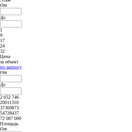
От
До
1
9
17
24
32
Цена
за объект
по запросу
От
До
2 652 746
20011310
37369873
54728437
72 087 000
Площадь
От