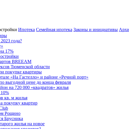
остройки
Ипотека
Семейная ипотека
Законы и инициативы
Архи
тиры
 2023 года?
у»
 на 17%
востройки
андартов BREEAM
ксов Тюменской области
ри покупке квартиры
ртале «На Гастелло» и районе «Речной порт»
по выгодной цене до конца февраля
йон на 720 000 «квадратов» жилья
 10%
в кв. м жилья
а покупку квартир
Club
том Рощино
ся Брусника
тарого жилья на новое
дорожания кредитов?