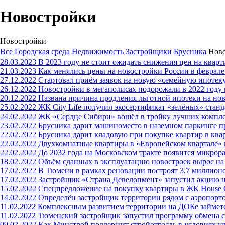
Новостройки
Новостройки
Все
Городская среда
Недвижимость
Застройщики
Брусника
Нов
28.03.2023
В 2023 году не стоит ожидать снижения цен на квар
21.03.2023
Как менялись цены на новостройки России в феврале
27.12.2022
Стартовал приём заявок на новую «семейную ипотек
26.12.2022
Новостройки в мегаполисах подорожали в 2022 году
20.12.2022
Названа причина продления льготной ипотеки на но
25.02.2022
ЖК City Life получил экосертификат «зелёных» ст
24.02.2022
ЖК «Сердце Сибири» вошёл в тройку лучших компле
23.02.2022
Брусника дарит машиноместо в наземном паркинге п
22.02.2022
Брусника дарит кладовую при покупке квартир в ква
22.02.2022
Двухкомнатные квартиры в «Европейском квартале» 
22.02.2022
До 2032 года на Московском тракте появится микрора
18.02.2022
Объём сданных в эксплуатацию новостроек вырос на
17.02.2022
В Тюмени в рамках реновации построят 3,7 миллионо
17.02.2022
Застройщик «Страна Девелопмент» запустил акцию н
15.02.2022
Спецпредложение на покупку квартиры в ЖК House 
14.02.2022
Определён застройщик территории рядом с аэропор
11.02.2022
Комплексным развитием территории на ДОКе займет
11.02.2022
Тюменский застройщик запустил программу обмена с
09.02.2022
Как Минстрой поддержит стройотрасль в условиях у