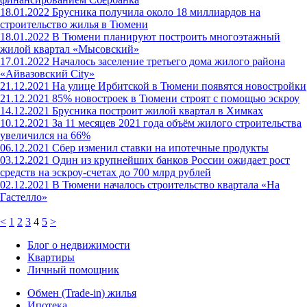
18.01.2022
Брусника получила около 18 миллиардов на
строительство жилья в Тюмени
18.01.2022
В Тюмени планируют построить многоэтажный
жилой квартал «Мысовский»
17.01.2022
Началось заселение третьего дома жилого района
«Айвазовский City»
21.12.2021
На улице Ирбитской в Тюмени появятся новостройки
21.12.2021
85% новостроек в Тюмени строят с помощью эскроу
14.12.2021
Брусника построит жилой квартал в Химках
10.12.2021
За 11 месяцев 2021 года объём жилого строительства
увеличился на 66%
06.12.2021
Сбер изменил ставки на ипотечные продукты
03.12.2021
Один из крупнейших банков России ожидает рост
средств на эскроу-счетах до 700 млрд рублей
02.12.2021
В Тюмени началось строительство квартала «На
Гастелло»
<
1
2
3
4
5
>
Блог о недвижимости
Квартиры
Личный помощник
Обмен (Trade-in) жилья
Ипотека