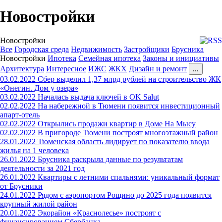
Новостройки
Новостройки
Все
Городская среда
Недвижимость
Застройщики
Брусника
Новостройки
Ипотека
Семейная ипотека
Законы и инициативы
Архитектура
Интересное
ИЖС
ЖКХ
Дизайн и ремонт
...
03.02.2022
Сбер выделил 1,37 млрд рублей на строительство ЖК
«Онегин. Дом у озера»
03.02.2022
Началась выдача ключей в OK Salut
02.02.2022
На набережной в Тюмени появится инвестиционный
апарт-отель
02.02.2022
Открылись продажи квартир в Доме На Мысу
02.02.2022
В пригороде Тюмени построят многоэтажный район
28.01.2022
Тюменская область лидирует по показателю ввода
жилья на 1 человека
26.01.2022
Брусника раскрыла данные по результатам
деятельности за 2021 год
26.01.2022
Квартиры с летними спальнями: уникальный формат
от Брусники
24.01.2022
Рядом с аэропортом Рощино до 2025 года появится
крупный жилой район
20.01.2022
Экорайон «Краснолесье» построят с
финансированием Сбербанка